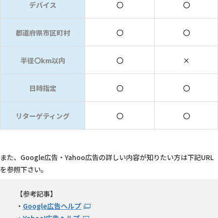
デバイス
〇
〇
都道府県市区町村
〇
〇
半径〇km以内
〇
×
日時指定
〇
〇
リターゲティング
〇
〇
また、Google広告・Yahoo広告の詳しい内容が知りたい方は下記URL
を参照下さい。
【参考記事】
・
Google広告ヘルプ
・
Yahoo!広告ヘルプ