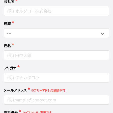
*
会社名
*
役職
*
氏名
*
フリガナ
*
メールアドレス
※フリーアドレス登録不可
*
電話番号
ハイフン(-)は不要です。